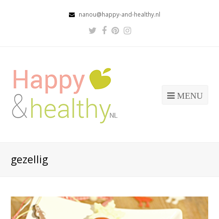
nanou@happy-and-healthy.nl
Twitter
Facebook
Pinterest
Instagram
Profile
Profile
Profile
Profile
MENU
gezellig