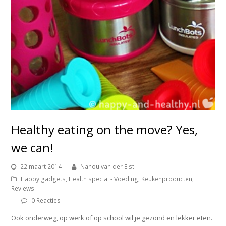
Healthy eating on the move? Yes,
we can!
22 maart 2014
Nanou van der Elst
Happy gadgets
,
Health special - Voeding
,
Keukenproducten
,
Reviews
0 Reacties
Ook onderweg, op werk of op school wil je gezond en lekker eten.