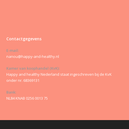
Contactgegevens
E-mail:
nanou@happy-and-healthy.nl
Kamer van koophandel (KvK):
Happy and healthy Nederland staat ingeschreven bij de KvK
onder nr. 68369131
Bank:
NL84 KNAB 0256 0013 75