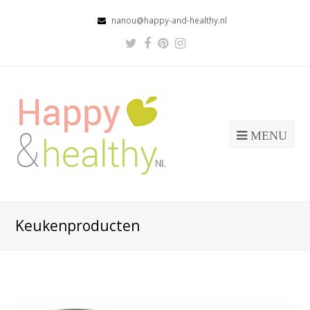
nanou@happy-and-healthy.nl
Twitter
Facebook
Pinterest
Instagram
Profile
Profile
Profile
Profile
MENU
Keukenproducten