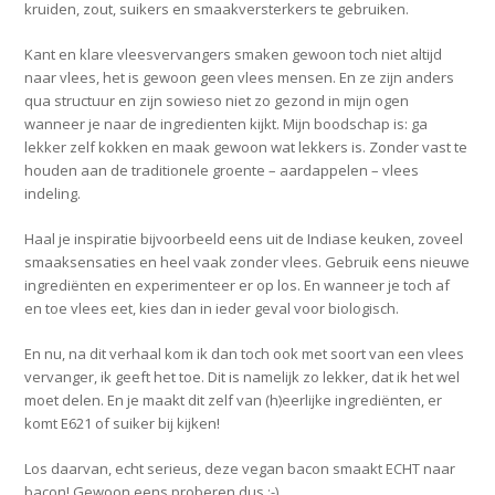
kruiden, zout, suikers en smaakversterkers te gebruiken.
Kant en klare vleesvervangers smaken gewoon toch niet altijd
naar vlees, het is gewoon geen vlees mensen. En ze zijn anders
qua structuur en zijn sowieso niet zo gezond in mijn ogen
wanneer je naar de ingredienten kijkt. Mijn boodschap is: ga
lekker zelf kokken en maak gewoon wat lekkers is. Zonder vast te
houden aan de traditionele groente – aardappelen – vlees
indeling.
Haal je inspiratie bijvoorbeeld eens uit de Indiase keuken, zoveel
smaaksensaties en heel vaak zonder vlees. Gebruik eens nieuwe
ingrediënten en experimenteer er op los. En wanneer je toch af
en toe vlees eet, kies dan in ieder geval voor biologisch.
En nu, na dit verhaal kom ik dan toch ook met soort van een vlees
vervanger, ik geeft het toe. Dit is namelijk zo lekker, dat ik het wel
moet delen. En je maakt dit zelf van (h)eerlijke ingrediënten, er
komt E621 of suiker bij kijken!
Los daarvan, echt serieus, deze vegan bacon smaakt ECHT naar
bacon! Gewoon eens proberen dus :-)