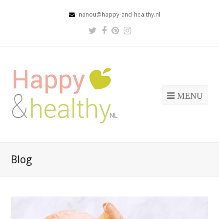
nanou@happy-and-healthy.nl
Twitter
Facebook
Pinterest
Instagram
Profile
Profile
Profile
Profile
MENU
Blog