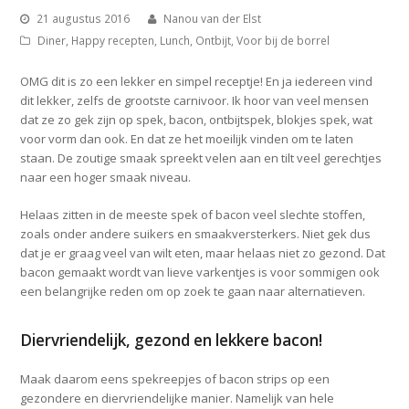
21 augustus 2016
Nanou van der Elst
Diner
,
Happy recepten
,
Lunch
,
Ontbijt
,
Voor bij de borrel
OMG dit is zo een lekker en simpel receptje! En ja iedereen vind
dit lekker, zelfs de grootste carnivoor. Ik hoor van veel mensen
dat ze zo gek zijn op spek, bacon, ontbijtspek, blokjes spek, wat
voor vorm dan ook. En dat ze het moeilijk vinden om te laten
staan. De zoutige smaak spreekt velen aan en tilt veel gerechtjes
naar een hoger smaak niveau.
Helaas zitten in de meeste spek of bacon veel slechte stoffen,
zoals onder andere suikers en smaakversterkers. Niet gek dus
dat je er graag veel van wilt eten, maar helaas niet zo gezond. Dat
bacon gemaakt wordt van lieve varkentjes is voor sommigen ook
een belangrijke reden om op zoek te gaan naar alternatieven.
Diervriendelijk, gezond en lekkere bacon!
Maak daarom eens spekreepjes of bacon strips op een
gezondere en diervriendelijke manier. Namelijk van hele