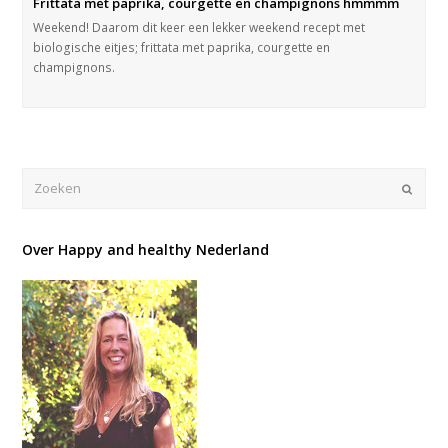
Frittata met paprika, courgette en champignons hmmmm
Weekend! Daarom dit keer een lekker weekend recept met
biologische eitjes; frittata met paprika, courgette en
champignons.
Verze
Over Happy and healthy Nederland