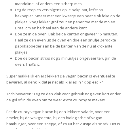
mandoline, of anders een scherp mes.
Leg de reepjes vervolgens op je bakplaat, liefst op
bakpapier. Smeer met een kwastje een beetje olijfolie op de
plakjes. Voeg lekker grof zout en peper toe met de molen.
Draai om en herhaal aan de andere kant.
Doe ze in de oven. Bak beide kanten ongeveer 15 minuten.
Haal ze dan even uit de oven en doe een snufje gerookte
paprikapoeder aan beide kanten van de nu al krokante
plakjes.
Doe de bacon strips nog 3 minuutjes ongeveer terug in de
oven. That’s it.
Super makkelijk en erg lekker! De vegan bacon is eventueel te
bewaren, al denk ik dat je net als ik alles in 1x op eet ;-P
Toch bewaren? Leg ze dan vlak voor gebruik nog even kort onder
de gril of in de oven om ze weer extra crunchy te maken!
Eet de cruncy vegan bacon bij een lekkere salade, over een
omelet, bij de wokgroente, bij een biologische of vegan
hamburger, over een soepje, of zo uit het vuistje als snack. Het is