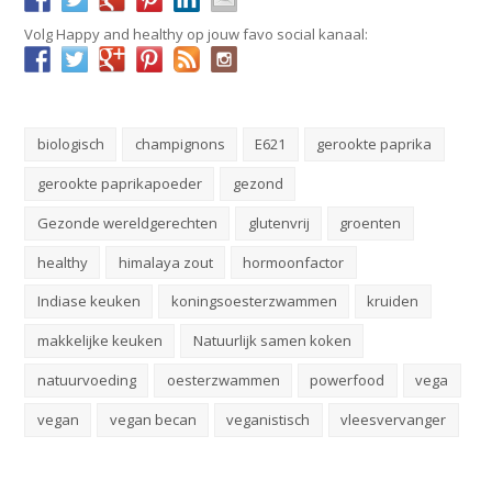
Volg Happy and healthy op jouw favo social kanaal:
biologisch
champignons
E621
gerookte paprika
gerookte paprikapoeder
gezond
Gezonde wereldgerechten
glutenvrij
groenten
healthy
himalaya zout
hormoonfactor
Indiase keuken
koningsoesterzwammen
kruiden
makkelijke keuken
Natuurlijk samen koken
natuurvoeding
oesterzwammen
powerfood
vega
vegan
vegan becan
veganistisch
vleesvervanger