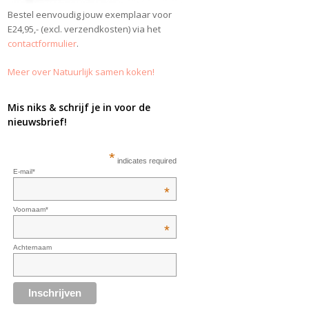
Bestel eenvoudig jouw exemplaar voor
E24,95,- (excl. verzendkosten) via het
contactformulier
.
Meer over Natuurlijk samen koken!
Mis niks & schrijf je in voor de
nieuwsbrief!
*
indicates required
E-mail*
*
Voornaam*
*
Achternaam