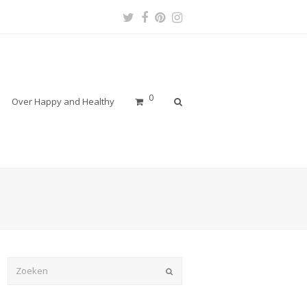
Twitter
Facebook
Pinterest
Instagram
Profile
Profile
Profile
Profile
0
Over Happy and Healthy
Verzenden