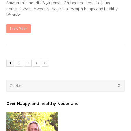
Amaranth is heerlijk & glutenvrij. Probeer het eens bij jouw
ontbijtje. Want je weet: variatie is alles bij 'n happy and healthy
lifestyle!
Lees Meer
1
2
3
4
Verze
Over Happy and healthy Nederland