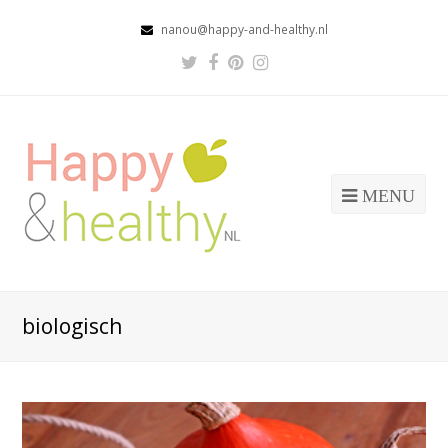
nanou@happy-and-healthy.nl
Twitter
Facebook
Pinterest
Instagram
Profile
Profile
Profile
Profile
MENU
biologisch