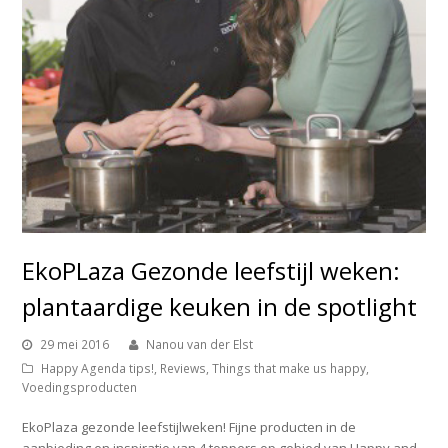
EkoPLaza Gezonde leefstijl weken:
plantaardige keuken in de spotlight
29 mei 2016
Nanou van der Elst
Happy Agenda tips!
,
Reviews
,
Things that make us happy
,
Voedingsproducten
EkoPlaza gezonde leefstijlweken! Fijne producten in de
aanbieding en inspiratie van 4 toppers op gebied van Happy and