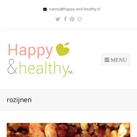
nanou@happy-and-healthy.nl
Twitter
Facebook
Pinterest
Instagram
Profile
Profile
Profile
Profile
MENU
rozijnen