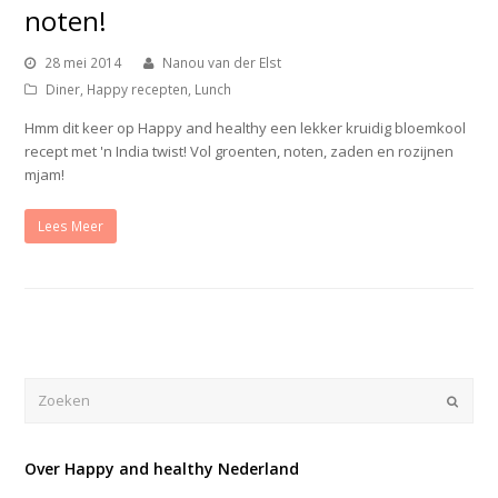
noten!
28 mei 2014
Nanou van der Elst
Diner
,
Happy recepten
,
Lunch
Hmm dit keer op Happy and healthy een lekker kruidig bloemkool
recept met 'n India twist! Vol groenten, noten, zaden en rozijnen
mjam!
Lees Meer
Verze
Over Happy and healthy Nederland