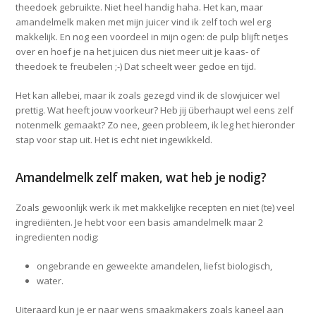
theedoek gebruikte. Niet heel handig haha. Het kan, maar
amandelmelk maken met mijn juicer vind ik zelf toch wel erg
makkelijk. En nog een voordeel in mijn ogen: de pulp blijft netjes
over en hoef je na het juicen dus niet meer uit je kaas- of
theedoek te freubelen ;-) Dat scheelt weer gedoe en tijd.
Het kan allebei, maar ik zoals gezegd vind ik de slowjuicer wel
prettig. Wat heeft jouw voorkeur? Heb jij überhaupt wel eens zelf
notenmelk gemaakt? Zo nee, geen probleem, ik leg het hieronder
stap voor stap uit. Het is echt niet ingewikkeld.
Amandelmelk zelf maken, wat heb je nodig?
Zoals gewoonlijk werk ik met makkelijke recepten en niet (te) veel
ingrediënten. Je hebt voor een basis amandelmelk maar 2
ingredienten nodig:
ongebrande en geweekte amandelen, liefst biologisch,
water.
Uiteraard kun je er naar wens smaakmakers zoals kaneel aan