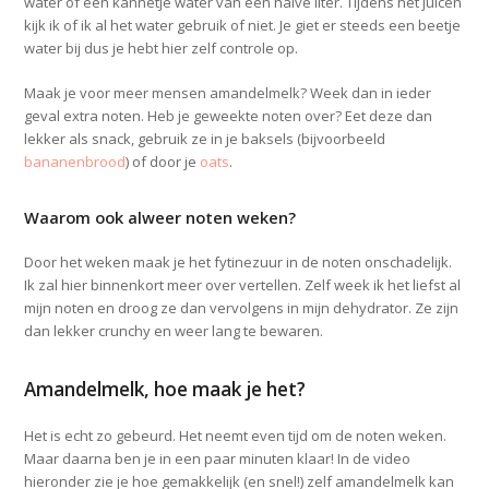
water of een kannetje water van een halve liter. Tijdens het juicen
kijk ik of ik al het water gebruik of niet. Je giet er steeds een beetje
water bij dus je hebt hier zelf controle op.
Maak je voor meer mensen amandelmelk? Week dan in ieder
geval extra noten. Heb je geweekte noten over? Eet deze dan
lekker als snack, gebruik ze in je baksels (bijvoorbeeld
bananenbrood
) of door je
oats
.
Waarom ook alweer noten weken?
Door het weken maak je het fytinezuur in de noten onschadelijk.
Ik zal hier binnenkort meer over vertellen. Zelf week ik het liefst al
mijn noten en droog ze dan vervolgens in mijn dehydrator. Ze zijn
dan lekker crunchy en weer lang te bewaren.
Amandelmelk, hoe maak je het?
Het is echt zo gebeurd. Het neemt even tijd om de noten weken.
Maar daarna ben je in een paar minuten klaar! In de video
hieronder zie je hoe gemakkelijk (en snel!) zelf amandelmelk kan