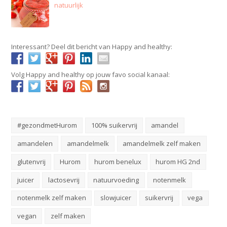
natuurlijk
Interessant? Deel dit bericht van Happy and healthy:
Volg Happy and healthy op jouw favo social kanaal:
#gezondmetHurom
100% suikervrij
amandel
amandelen
amandelmelk
amandelmelk zelf maken
glutenvrij
Hurom
hurom benelux
hurom HG 2nd
juicer
lactosevrij
natuurvoeding
notenmelk
notenmelk zelf maken
slowjuicer
suikervrij
vega
vegan
zelf maken