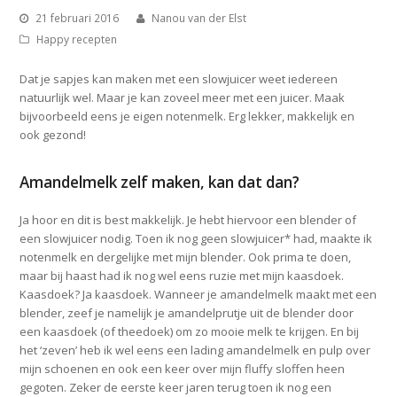
21 februari 2016
Nanou van der Elst
Happy recepten
Dat je sapjes kan maken met een slowjuicer weet iedereen
natuurlijk wel. Maar je kan zoveel meer met een juicer. Maak
bijvoorbeeld eens je eigen notenmelk. Erg lekker, makkelijk en
ook gezond!
Amandelmelk zelf maken, kan dat dan?
Ja hoor en dit is best makkelijk. Je hebt hiervoor een blender of
een slowjuicer nodig. Toen ik nog geen slowjuicer* had, maakte ik
notenmelk en dergelijke met mijn blender. Ook prima te doen,
maar bij haast had ik nog wel eens ruzie met mijn kaasdoek.
Kaasdoek? Ja kaasdoek. Wanneer je amandelmelk maakt met een
blender, zeef je namelijk je amandelprutje uit de blender door
een kaasdoek (of theedoek) om zo mooie melk te krijgen. En bij
het ‘zeven’ heb ik wel eens een lading amandelmelk en pulp over
mijn schoenen en ook een keer over mijn fluffy sloffen heen
gegoten. Zeker de eerste keer jaren terug toen ik nog een