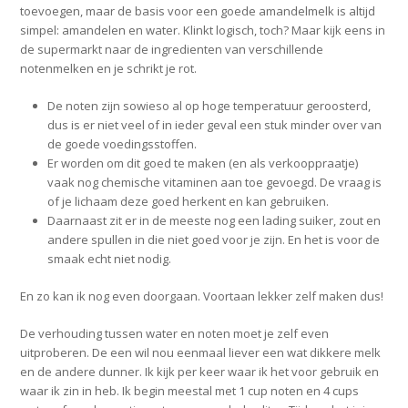
toevoegen, maar de basis voor een goede amandelmelk is altijd
simpel: amandelen en water. Klinkt logisch, toch? Maar kijk eens in
de supermarkt naar de ingredienten van verschillende
notenmelken en je schrikt je rot.
De noten zijn sowieso al op hoge temperatuur geroosterd,
dus is er niet veel of in ieder geval een stuk minder over van
de goede voedingsstoffen.
Er worden om dit goed te maken (en als verkooppraatje)
vaak nog chemische vitaminen aan toe gevoegd. De vraag is
of je lichaam deze goed herkent en kan gebruiken.
Daarnaast zit er in de meeste nog een lading suiker, zout en
andere spullen in die niet goed voor je zijn. En het is voor de
smaak echt niet nodig.
En zo kan ik nog even doorgaan. Voortaan lekker zelf maken dus!
De verhouding tussen water en noten moet je zelf even
uitproberen. De een wil nou eenmaal liever een wat dikkere melk
en de andere dunner. Ik kijk per keer waar ik het voor gebruik en
waar ik zin in heb. Ik begin meestal met 1 cup noten en 4 cups