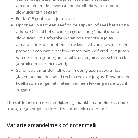
amandelen en de gewenste hoeveelheid water door de
slowjuicer zijn gegaan.
En dan? Eigenlijk ben je al klaar!
Optioneel: plaats een zeef op de sapkan, of zeef het sap na
afloop. Of haal het sap in zijn geheel nog 1 maal door de
slowjuicer. Dit is afhankelijk van hoe smooth je jouw
amandelmelk wilt hebben en de kwaliteit van jouw juicer. Dus
probeer even wat je het lekkerste vindt. Zelf vind ik 1x juicen
van de noten genoeg, maar dit kan per juicer verschillen (ik
gebruik een Hurom HG2nd).
Schenk de amandelmelk over in een glazen bewaarfles,
glazen pot met deksel of rechtstreeks in je glas. Bewaar in de
koelkast, maar geniet meteen van een lekker glaasje, zou ik
zeggen.
Thats it! Je hebt nu een heerlijk zelfgemaakt amandelmelk zonder
troep, toegevoegde suiker of wat dan ook. Lekker toch!
Variatie amandelmelk of notenmelk