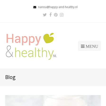
nanou@happy-and-healthy.nl
Twitter
Facebook
Pinterest
Instagram
Profile
Profile
Profile
Profile
MENU
Blog