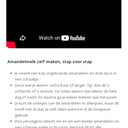
Amandelmelk zelf maken, stap voor stap
Je neemt een kop ongebrande amandelen en doet deze in
een schaaltje.
Deze laat je weken. Liefst 8 uur of langer. Tip: doe dit ’s
ochtends of ’s avonds. De noten weken dan lekker de hele
dag of nacht. En daarna ga je lekker meteen aan het juicen.
Je kunt de velletjes van de amandelen er afwrijven, maar dit
hoeft niet. Ik laat ze zelf zitten wanneer ik de slowjuicer
gebruik.
Doe vervolgens steeds om en om een beetje amandelen en
een scheutje water in de juicer. Herhaal dit tot alle