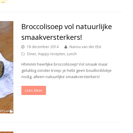
Broccolisoep vol natuurlijke
smaakversterkers!
18 december 2014
Nanou van der Elst
Diner
,
Happy recepten
,
Lunch
Hhmmm heerlijke broccolisoep! Vol smaak maar
gelukkig zonder troep: je hebt geen bouillonblokje
nodig, alleen natuurlijke smaakversterkers!
Lees Meer