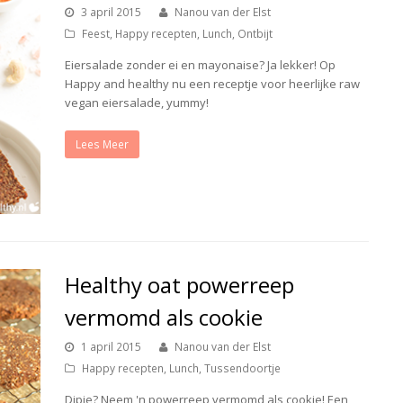
3 april 2015
Nanou van der Elst
Feest
,
Happy recepten
,
Lunch
,
Ontbijt
Eiersalade zonder ei en mayonaise? Ja lekker! Op
Happy and healthy nu een receptje voor heerlijke raw
vegan eiersalade, yummy!
Lees Meer
Healthy oat powerreep
vermomd als cookie
1 april 2015
Nanou van der Elst
Happy recepten
,
Lunch
,
Tussendoortje
Dipje? Neem 'n powerreep vermomd als cookie! Een