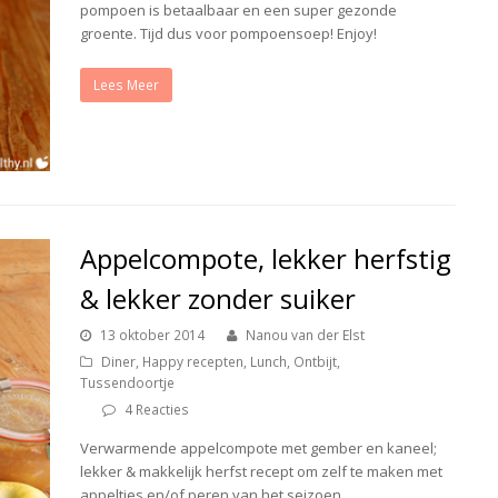
pompoen is betaalbaar en een super gezonde
groente. Tijd dus voor pompoensoep! Enjoy!
Lees Meer
Appelcompote, lekker herfstig
& lekker zonder suiker
13 oktober 2014
Nanou van der Elst
Diner
,
Happy recepten
,
Lunch
,
Ontbijt
,
Tussendoortje
4 Reacties
Verwarmende appelcompote met gember en kaneel;
lekker & makkelijk herfst recept om zelf te maken met
appeltjes en/of peren van het seizoen.