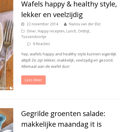
Wafels happy & healthy style,
lekker en veelzijdig
22 november 2014
Nanou van der Elst
Diner
,
Happy recepten
,
Lunch
,
Ontbijt
,
Tussendoortje
8 Reacties
Yep, wafels happy and healthy style kunnen eigenlijk
altijd! Ze zijn lekker, makkelijk, veelzijdig en gezond.
Allemaal aan de wafel dus!
Lees Meer
Gegrilde groenten salade:
makkelijke maandag it is