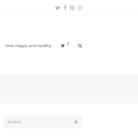
Twitter
Facebook
Pinterest
Instagram
Profile
Profile
Profile
Profile
0
Over Happy and Healthy
Verzenden