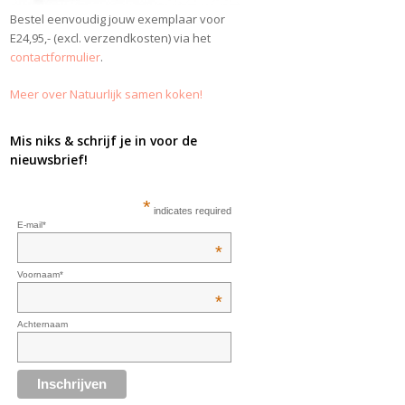
Bestel eenvoudig jouw exemplaar voor
E24,95,- (excl. verzendkosten) via het
contactformulier
.
Meer over Natuurlijk samen koken!
Mis niks & schrijf je in voor de
nieuwsbrief!
*
indicates required
E-mail*
*
Voornaam*
*
Achternaam