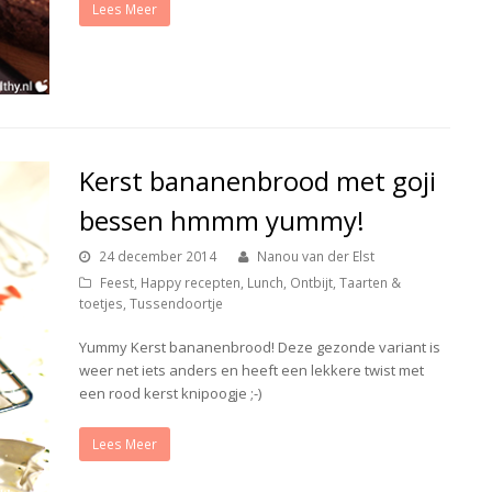
Lees Meer
Kerst bananenbrood met goji
bessen hmmm yummy!
24 december 2014
Nanou van der Elst
Feest
,
Happy recepten
,
Lunch
,
Ontbijt
,
Taarten &
toetjes
,
Tussendoortje
Yummy Kerst bananenbrood! Deze gezonde variant is
weer net iets anders en heeft een lekkere twist met
een rood kerst knipoogje ;-)
Lees Meer