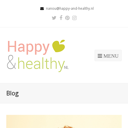
nanou@happy-and-healthy.nl
Twitter
Facebook
Pinterest
Instagram
Profile
Profile
Profile
Profile
MENU
Blog