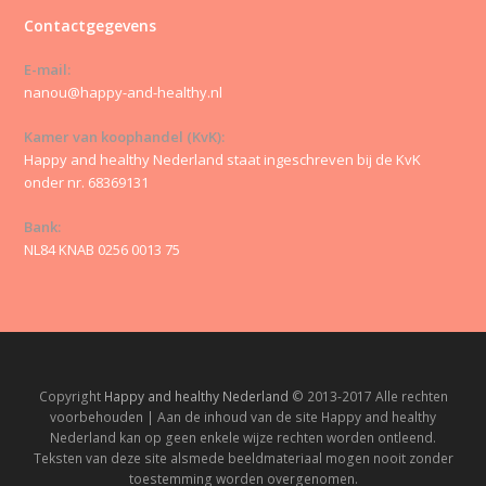
Contactgegevens
E-mail:
nanou@happy-and-healthy.nl
Kamer van koophandel (KvK):
Happy and healthy Nederland staat ingeschreven bij de KvK
onder nr. 68369131
Bank:
NL84 KNAB 0256 0013 75
Copyright
Happy and healthy Nederland
© 2013-2017 Alle rechten
voorbehouden | Aan de inhoud van de site Happy and healthy
Nederland kan op geen enkele wijze rechten worden ontleend.
Teksten van deze site alsmede beeldmateriaal mogen nooit zonder
toestemming worden overgenomen.