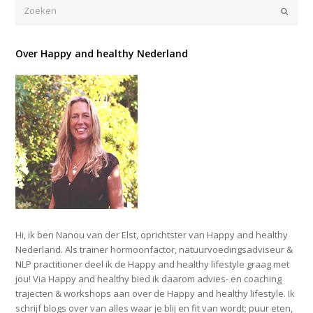
Verze
Over Happy and healthy Nederland
Hi, ik ben Nanou van der Elst, oprichtster van Happy and healthy
Nederland. Als trainer hormoonfactor, natuurvoedingsadviseur &
NLP practitioner deel ik de Happy and healthy lifestyle graag met
jou! Via Happy and healthy bied ik daarom advies- en coaching
trajecten & workshops aan over de Happy and healthy lifestyle. Ik
schrijf blogs over van alles waar je blij en fit van wordt; puur eten,