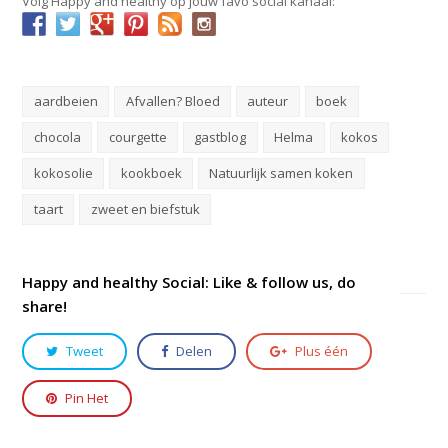
Volg Happy and healthy op jouw favo social kanaal:
aardbeien
Afvallen? Bloed
auteur
boek
chocola
courgette
gastblog
Helma
kokos
kokosolie
kookboek
Natuurlijk samen koken
taart
zweet en biefstuk
Happy and healthy Social: Like & follow us, do
share!
Tweet
Delen
Plus één
Pin Het