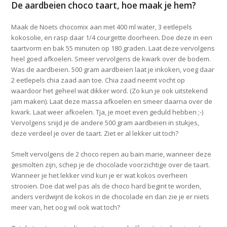
De aardbeien choco taart, hoe maak je hem?
Maak de Noets chocomix aan met 400 ml water, 3 eetlepels
kokosolie, en rasp daar 1/4 courgette doorheen. Doe deze in een
taartvorm en bak 55 minuten op 180 graden. Laat deze vervolgens
heel goed afkoelen. Smeer vervolgens de kwark over de bodem.
Was de aardbeien. 500 gram aardbeien laat je inkoken, voeg daar
2 eetlepels chia zaad aan toe. Chia zaad neemt vocht op
waardoor het geheel wat dikker word. (Zo kun je ook uitstekend
jam maken). Laat deze massa afkoelen en smeer daarna over de
kwark. Laat weer afkoelen. Tja, je moet even geduld hebben ;-)
Vervolgens snijd je de andere 500 gram aardbeien in stukjes,
deze verdeel je over de taart. Ziet er al lekker uit toch?
Smelt vervolgens de 2 choco repen au bain marie, wanneer deze
gesmolten zijn, schep je de chocolade voorzichtige over de taart.
Wanneer je het lekker vind kun je er wat kokos overheen
strooien. Doe dat wel pas als de choco hard begint te worden,
anders verdwijnt de kokos in de chocolade en dan zie je er niets
meer van, het oog wil ook wat toch?