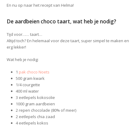
En nu op naar het recept van Helma!
De aardbeien choco taart, wat heb je nodig?
Tijd voor…… taart…
Altijd toch? En helemaal voor deze taart, super simpel te maken en
erg lekker!
Wat heb je nodig:
1
pak choco Noets
500 gram kwark
1/4 courgette
400 ml water
3 eetlepels kokosolie
1000 gram aardbeien
2 repen chocolade (80% of meer)
2 eetlepels chia zaad
4 eetlepels kokos