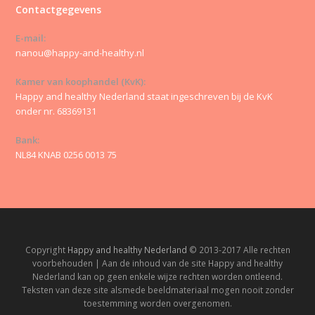
Contactgegevens
E-mail:
nanou@happy-and-healthy.nl
Kamer van koophandel (KvK):
Happy and healthy Nederland staat ingeschreven bij de KvK
onder nr. 68369131
Bank:
NL84 KNAB 0256 0013 75
Copyright
Happy and healthy Nederland
© 2013-2017 Alle rechten
voorbehouden | Aan de inhoud van de site Happy and healthy
Nederland kan op geen enkele wijze rechten worden ontleend.
Teksten van deze site alsmede beeldmateriaal mogen nooit zonder
toestemming worden overgenomen.