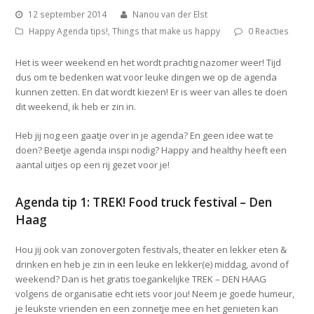
12 september 2014
Nanou van der Elst
Happy Agenda tips!
,
Things that make us happy
0 Reacties
Het is weer weekend en het wordt prachtig nazomer weer! Tijd
dus om te bedenken wat voor leuke dingen we op de agenda
kunnen zetten. En dat wordt kiezen! Er is weer van alles te doen
dit weekend, ik heb er zin in.
Heb jij nog een gaatje over in je agenda? En geen idee wat te
doen? Beetje agenda inspi nodig? Happy and healthy heeft een
aantal uitjes op een rij gezet voor je!
Agenda tip 1: TREK! Food truck festival – Den
Haag
Hou jij ook van zonovergoten festivals, theater en lekker eten &
drinken en heb je zin in een leuke en lekker(e) middag, avond of
weekend? Dan is het gratis toegankelijke TREK – DEN HAAG
volgens de organisatie echt iets voor jou! Neem je goede humeur,
je leukste vrienden en een zonnetje mee en het genieten kan