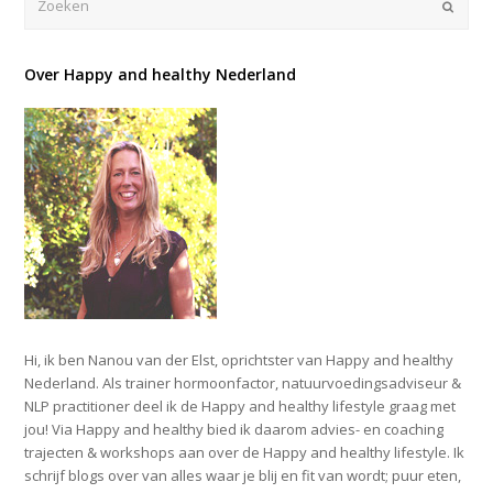
Verze
Over Happy and healthy Nederland
Hi, ik ben Nanou van der Elst, oprichtster van Happy and healthy
Nederland. Als trainer hormoonfactor, natuurvoedingsadviseur &
NLP practitioner deel ik de Happy and healthy lifestyle graag met
jou! Via Happy and healthy bied ik daarom advies- en coaching
trajecten & workshops aan over de Happy and healthy lifestyle. Ik
schrijf blogs over van alles waar je blij en fit van wordt; puur eten,