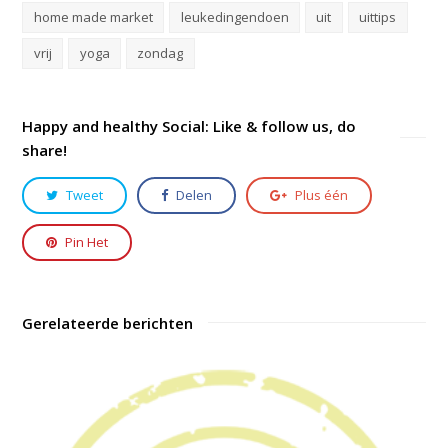
home made market
leukedingendoen
uit
uittips
vrij
yoga
zondag
Happy and healthy Social: Like & follow us, do
share!
Tweet
Delen
Plus één
Pin Het
Gerelateerde berichten