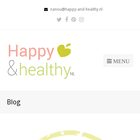
nanou@happy-and-healthy.nl
Twitter
Facebook
Pinterest
Instagram
Profile
Profile
Profile
Profile
MENU
Blog