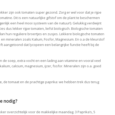
ekker zijn ook tomaten super gezond. Zorg er wel voor dat je rijpe
omatine. Dit is een natuurlijke gifstof om de plant te beschermen
enlijk een heel mooi systeem van de natuur!). Gelukkig verdwijnt
ies dus lekker rijpe tomaten, liefst biologisch. Biologische tomaten
n dan hun reguliere broertjes en zusjes. Lekkere biologische tomaten
B6, en mineralen zoals Kalium, Fosfor, Magnesium. En o.a de kleurstof
 aangetoond dat lycopeen een belangrijke functie heeft bij de
in de soep, extra vocht en een lading aan vitamine en vooral veel
alium, calcium, magnesium, ijzer, fosfor. Mineralen zijn o.a. goed
te, de tomaat en de prachtige paprika: we hebben trek dus terug
e nodig?
 lekker overzichtelijk voor de makkelijke maandag. 3 Paprika’s, 5