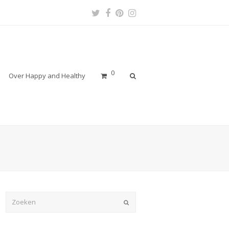
Twitter
Facebook
Pinterest
Instagram
Profile
Profile
Profile
Profile
0
Over Happy and Healthy
Verzenden