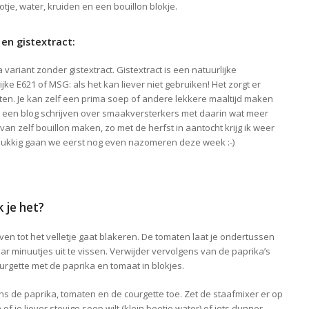
otje, water, kruiden en een bouillon blokje.
 en gistextract:
 variant zonder gistextract. Gistextract is een natuurlijke
jke E621 of MSG: als het kan liever niet gebruiken! Het zorgt er
eten. Je kan zelf een prima soep of andere lekkere maaltijd maken
t een blog schrijven over smaakversterkers met daarin wat meer
 van zelf bouillon maken, zo met de herfst in aantocht krijg ik weer
lukkig gaan we eerst nog even nazomeren deze week :-)
 je het?
 oven tot het velletje gaat blakeren. De tomaten laat je ondertussen
r minuutjes uit te vissen. Verwijder vervolgens van de paprika’s
urgette met de paprika en tomaat in blokjes.
ens de paprika, tomaten en de courgette toe. Zet de staafmixer er op
of je liever stevige soep wilt (klein beetje water) of iets dunner