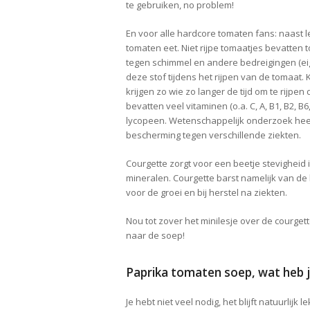
te gebruiken, no problem!
En voor alle hardcore tomaten fans: naast l
tomaten eet. Niet rijpe tomaatjes bevatten t
tegen schimmel en andere bedreigingen (eig
deze stof tijdens het rijpen van de tomaat. K
krijgen zo wie zo langer de tijd om te rijpe
bevatten veel vitaminen (o.a. C, A, B1, B2, 
lycopeen. Wetenschappelijk onderzoek heeft
bescherming tegen verschillende ziekten.
Courgette zorgt voor een beetje stevigheid 
mineralen. Courgette barst namelijk van de k
voor de groei en bij herstel na ziekten.
Nou tot zover het minilesje over de courget
naar de soep!
Paprika tomaten soep, wat heb j
Je hebt niet veel nodig, het blijft natuurlijk