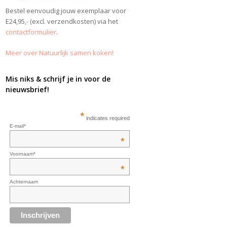
Bestel eenvoudig jouw exemplaar voor
E24,95,- (excl. verzendkosten) via het
contactformulier
.
Meer over Natuurlijk samen koken!
Mis niks & schrijf je in voor de
nieuwsbrief!
*
indicates required
E-mail*
*
Voornaam*
*
Achternaam