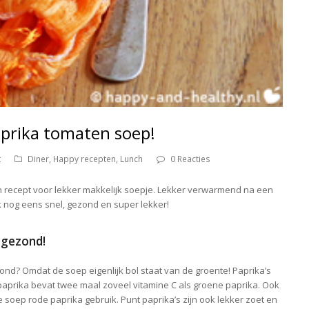
prika tomaten soep!
t
Diner
,
Happy recepten
,
Lunch
0 Reacties
 recept voor lekker makkelijk soepje. Lekker verwarmend na een
k nog eens snel, gezond en super lekker!
 gezond!
nd? Omdat de soep eigenlijk bol staat van de groente! Paprika’s
 paprika bevat twee maal zoveel vitamine C als groene paprika. Ook
e soep rode paprika gebruik. Punt paprika’s zijn ook lekker zoet en