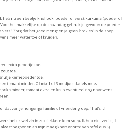
 Ik heb nu een beetje knoflook (poeder of vers), kurkuma (poeder of
kt. Voor het makkelijke op de maandag gebruik je gewoon de poeder
 vers? Zorg dat het goed mengt en je geen ‘brokjes’ in de soep
wens meer water toe of kruiden.
 een extra pepertje toe.
zout toe.
snufje kerriepoeder toe.
een tomaat minder. Of mix 1 of 3 medjool dadels mee.
aprika minder, tomaat extra en knijp eventueel nog naar wens
 heen.
dat van je hongerige familie of vriendengroep. That’s it!
erk heb ik wel zin in zo’n lekkere kom soep. Ik heb niet veel tijd
alvast begonnen en mijn maag knort enorm! Aan tafel dus :-)