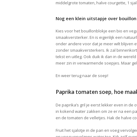
middelgrote tomaten, halve courgette, 1 sjal
Nog een klein uitstapje over bouillon
Kies voor het bouillonblokje een bio en vega
smaakversterker. En is eigenlijk een natuurli
onder andere voor dat je meer wilt blijven 
zonder smaakversterkers. Ik zal binnenkor
tekst en uitleg. Ook duik ik dan in de wereld
meer zin in verwarmende soepjes. Maar ge
En weer terug naar de soep!
Paprika tomaten soep, hoe maak
De paprika’s gril je eerst lekker even in de
in kokend water zakken om ze er na een paa
en de tomaten de velletjes. Hak de halve co
Fruit het sjalotje in de pan en voeg vervolg
en voeg vervolgens water toe. Kijk zelf even 