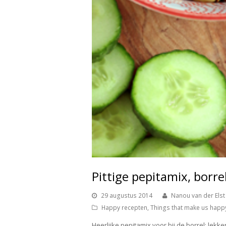
Pittige pepitamix, borre
29 augustus 2014
Nanou van der Elst
Happy recepten
,
Things that make us happ
Heerlijke pepitamix voor bij de borrel: lekk