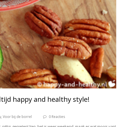
ltijd happy and healthy style!
y
,
Voor bij de borrel
0 Reacties
er, pittig, genieten! Yep, het is weer weekend, maak er wat moois van!