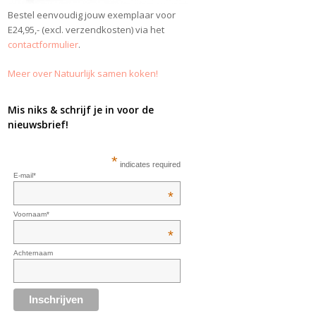
Bestel eenvoudig jouw exemplaar voor
E24,95,- (excl. verzendkosten) via het
contactformulier
.
Meer over Natuurlijk samen koken!
Mis niks & schrijf je in voor de
nieuwsbrief!
*
indicates required
E-mail*
*
Voornaam*
*
Achternaam