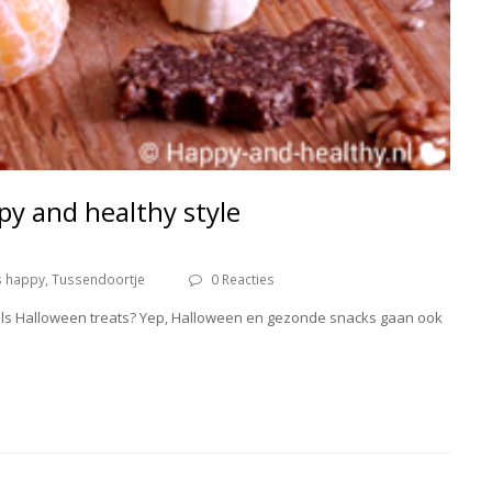
py and healthy style
s happy
,
Tussendoortje
0 Reacties
ls Halloween treats? Yep, Halloween en gezonde snacks gaan ook