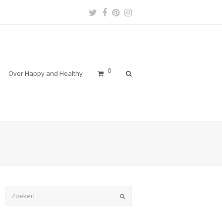
Twitter
Facebook
Pinterest
Instagram
Profile
Profile
Profile
Profile
0
Over Happy and Healthy
Verzenden