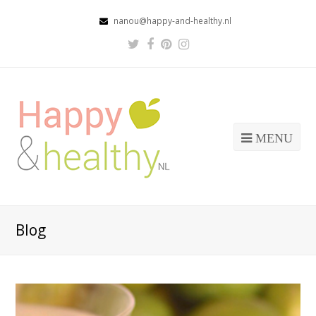
nanou@happy-and-healthy.nl
Twitter
Facebook
Pinterest
Instagram
Profile
Profile
Profile
Profile
MENU
Blog