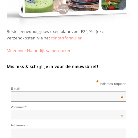
Bestel eenvoudig jouw exemplaar voor E24,95,- (excl.
verzendkosten) via het
contactformulier
.
Meer over Natuurlijk samen koken!
Mis niks & schrijf je in voor de nieuwsbrief!
*
indicates required
E-mail*
*
Voornaam*
*
Achternaam