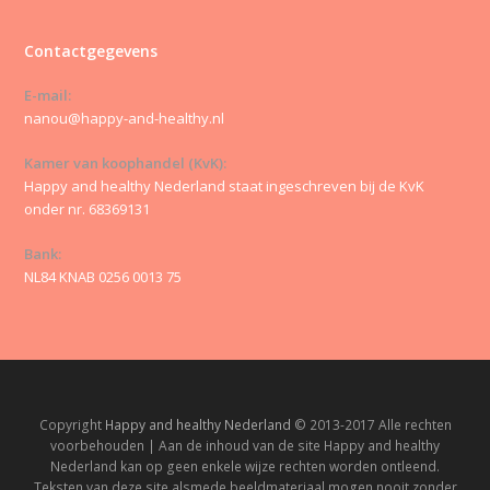
Contactgegevens
E-mail:
nanou@happy-and-healthy.nl
Kamer van koophandel (KvK):
Happy and healthy Nederland staat ingeschreven bij de KvK
onder nr. 68369131
Bank:
NL84 KNAB 0256 0013 75
Copyright
Happy and healthy Nederland
© 2013-2017 Alle rechten
voorbehouden | Aan de inhoud van de site Happy and healthy
Nederland kan op geen enkele wijze rechten worden ontleend.
Teksten van deze site alsmede beeldmateriaal mogen nooit zonder