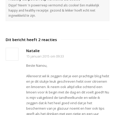
Dipje? Neem 'n powerreep vermomd als cookie! Een makkelijk
happy and healthy receptje: gezond & lekker hoeft echt niet
ingewikkeld te zijn.
Dit bericht heeft 2 reacties
Natalie
15 januari 2015 om 09:33
Beste Nanou,
Allereerst wil ik zeggen dat je een prachtige blog hebt
en je dit stukje leuk geschreven hebt over citroenen
en limoenen. Ik neem ook altijd elke ochtend een
limoen voor ik begin met de dag en dit voelt goed!! Nu
is mijn vakgebied de tandheelkunde en wilde ik
zeggen dat ik het heel goed vind dat je het
beschermen van je glazuur noemt en hier ook tips
geeft als het drinken met een rietje en een uur