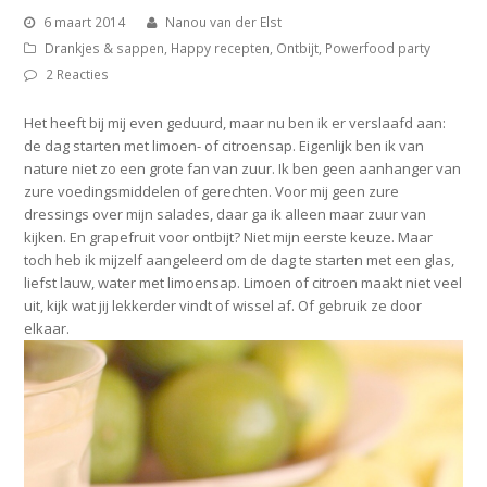
6 maart 2014
Nanou van der Elst
Drankjes & sappen
,
Happy recepten
,
Ontbijt
,
Powerfood party
2 Reacties
Het heeft bij mij even geduurd, maar nu ben ik er verslaafd aan:
de dag starten met limoen- of citroensap. Eigenlijk ben ik van
nature niet zo een grote fan van zuur. Ik ben geen aanhanger van
zure voedingsmiddelen of gerechten. Voor mij geen zure
dressings over mijn salades, daar ga ik alleen maar zuur van
kijken. En grapefruit voor ontbijt? Niet mijn eerste keuze. Maar
toch heb ik mijzelf aangeleerd om de dag te starten met een glas,
liefst lauw, water met limoensap. Limoen of citroen maakt niet veel
uit, kijk wat jij lekkerder vindt of wissel af. Of gebruik ze door
elkaar.