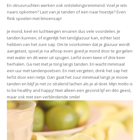
En citrusvruchten werken ook ontstekingsremmend. Voel je iets
naars opkomen? Last van je tanden of een naar hoestje? Even
flink spoelen met limoensap!
Je mond, keel en luchtwegen ervaren dus vele voordelen. Je
tanden kunnen, of eigenlijk het tandglazuur kan, echter last
hebben van het zure sap. Om te voorkomen dat je glazuur wordt
aangetast, spoel je na afloop even goed je mond door te gorgelen
met water en dit weer uit spugen. Liefst even twee of drie keer
herhalen. Ga niet met je tong langs tanden. En wacht minimaal
een uur met tandenpoetsen. En niet vergeten; drink het sap het
liefst door een rietje. Dan gaat het zuur minimaal langs je mooie
tanden en blijf je net zo stralend lachen als je al doet. Mijn motto is
to be healthy and happy! Niet alleen een gezond lijf en dito geest,
maar ook met een verblindende smile!