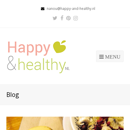
nanou@happy-and-healthy.nl
Twitter
Facebook
Pinterest
Instagram
Profile
Profile
Profile
Profile
MENU
Blog