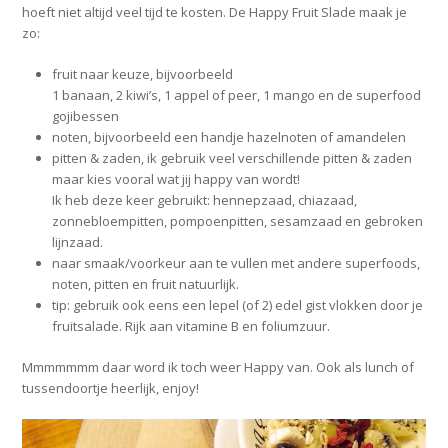
hoeft niet altijd veel tijd te kosten. De Happy Fruit Slade maak je
zo:
fruit naar keuze, bijvoorbeeld
1 banaan, 2 kiwi’s, 1 appel of peer, 1 mango en de superfood
gojibessen
noten, bijvoorbeeld een handje hazelnoten of amandelen
pitten & zaden, ik gebruik veel verschillende pitten & zaden
maar kies vooral wat jij happy van wordt!
Ik heb deze keer gebruikt: hennepzaad, chiazaad,
zonnebloempitten, pompoenpitten, sesamzaad en gebroken
lijnzaad.
naar smaak/voorkeur aan te vullen met andere superfoods,
noten, pitten en fruit natuurlijk.
tip: gebruik ook eens een lepel (of 2) edel gist vlokken door je
fruitsalade. Rijk aan vitamine B en foliumzuur.
Mmmmmmm daar word ik toch weer Happy van. Ook als lunch of
tussendoortje heerlijk, enjoy!