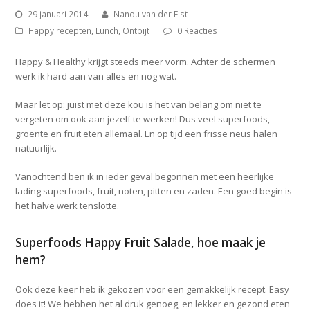
29 januari 2014
Nanou van der Elst
Happy recepten
,
Lunch
,
Ontbijt
0 Reacties
Happy & Healthy krijgt steeds meer vorm. Achter de schermen
werk ik hard aan van alles en nog wat.
Maar let op: juist met deze kou is het van belang om niet te
vergeten om ook aan jezelf te werken! Dus veel superfoods,
groente en fruit eten allemaal. En op tijd een frisse neus halen
natuurlijk.
Vanochtend ben ik in ieder geval begonnen met een heerlijke
lading superfoods, fruit, noten, pitten en zaden. Een goed begin is
het halve werk tenslotte.
Superfoods Happy Fruit Salade, hoe maak je
hem?
Ook deze keer heb ik gekozen voor een gemakkelijk recept. Easy
does it! We hebben het al druk genoeg, en lekker en gezond eten