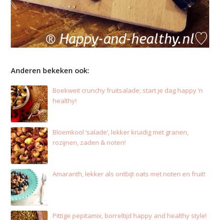
Anderen bekeken ook:
Boekweit crunchy fruitsalade; start je dag happy ’n
healthy!
Bloemkool ‘salade’, lekker kruidig met granen,
rozijnen, zaden & noten!
Amaranth, lekker als ontbijt oats met noten en fruit!
Pittige pepitamix, borreltijd happy and healthy style!